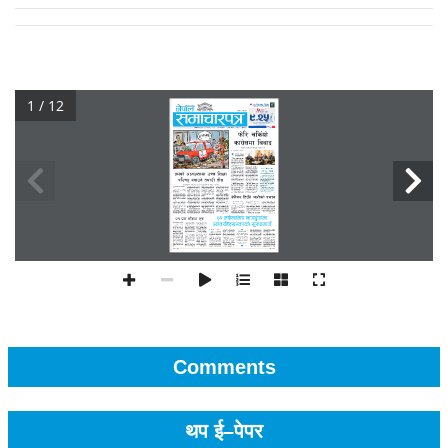
1 / 12
Comments
थप ई–पेपर