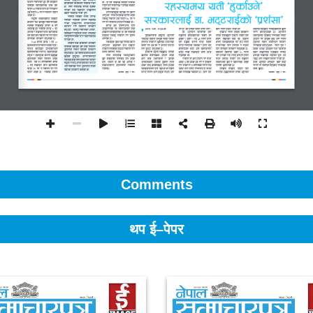
Comments
थप ई–पेपर