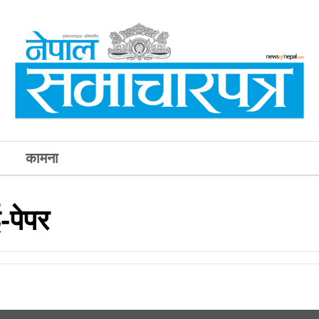
कामना
-पेपर