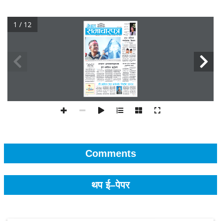
1 / 12
Comments
थप ई–पेपर