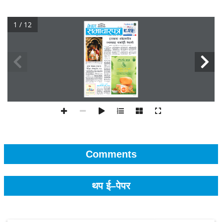
1 / 12
Comments
थप ई–पेपर