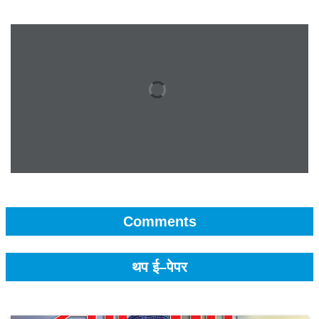
Comments
थप ई–पेपर