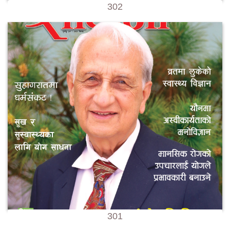
302
301