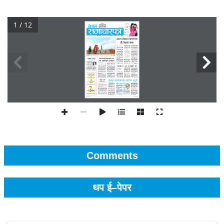
1 / 12
Comments
थप ई–पेपर