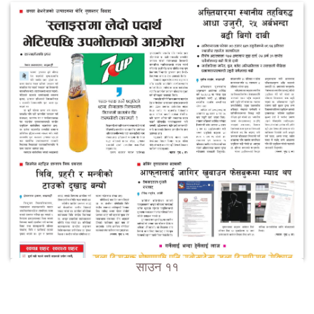
साउन ११