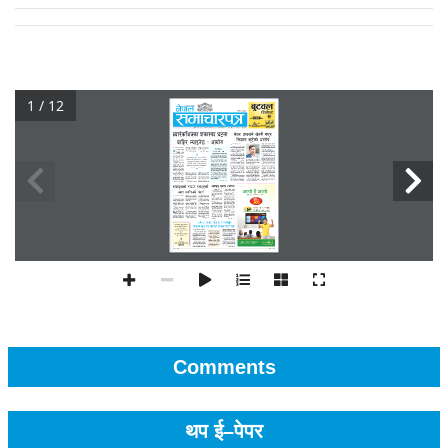
1 / 12
Comments
थप ई–पेपर