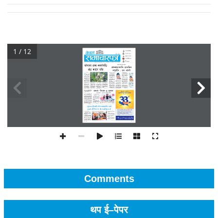
1 / 12
Comments
थप ई–पेपर