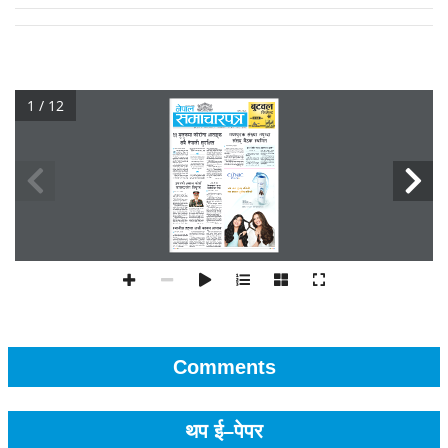
1 / 12
Comments
थप ई–पेपर