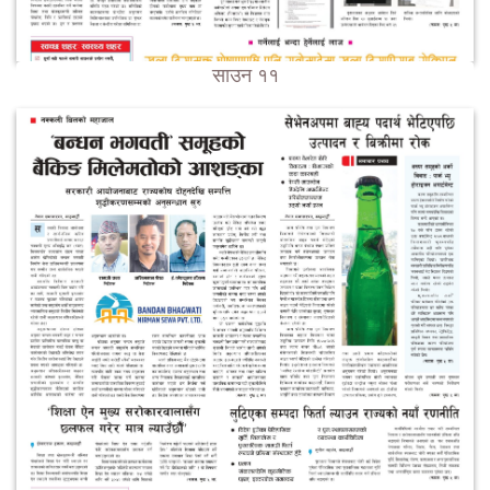
साउन ११