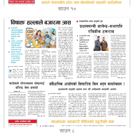
साउन १०
साउन ८