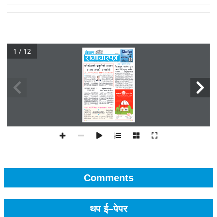
1 / 12
Comments
थप ई–पेपर