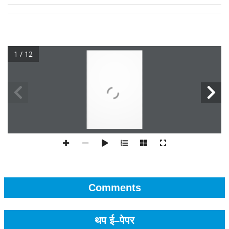
1 / 12
Comments
थप ई–पेपर