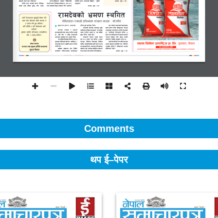
Comments
थप ई–पेपर