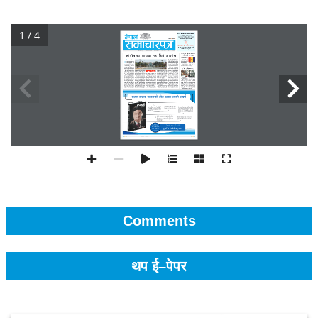
1 / 4
Comments
थप ई–पेपर