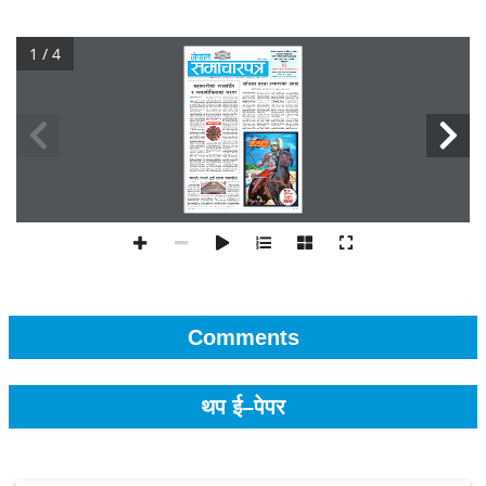
1 / 4
Comments
थप ई–पेपर