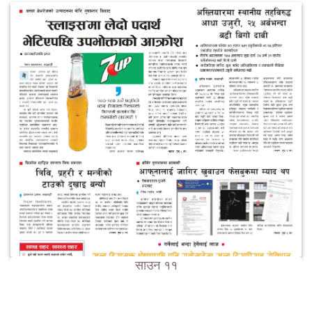
साउन ११