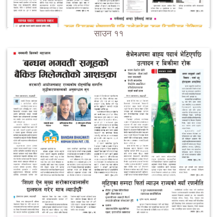
साउन ११