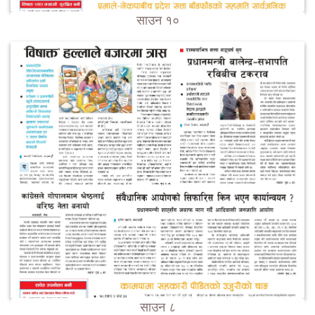
साउन १०
साउन ८