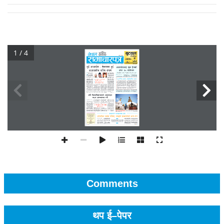
1 / 4
Comments
थप ई–पेपर