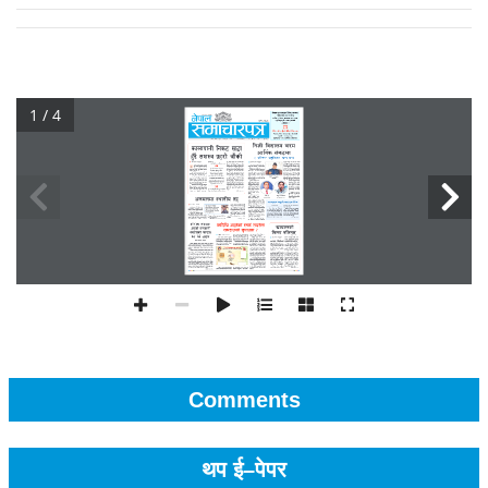
1 / 4
Comments
थप ई–पेपर