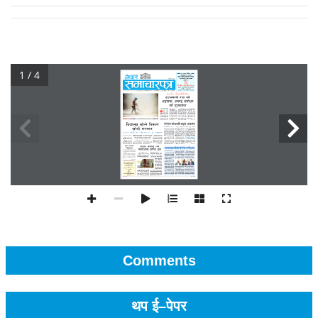
1 / 4
Comments
थप ई–पेपर