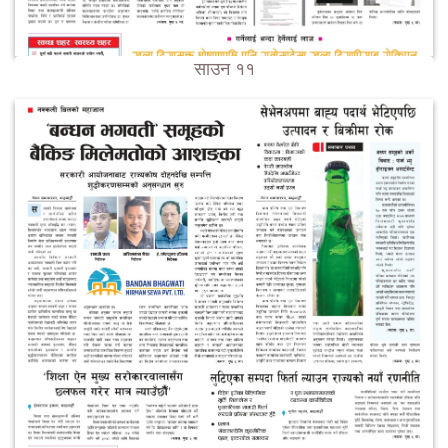
साउन ११