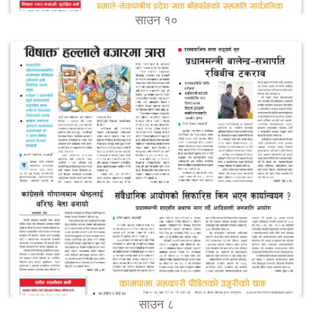
साउन १०
साउन ८