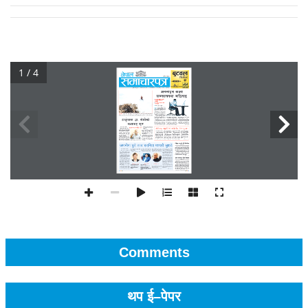
1 / 4
Comments
थप ई–पेपर