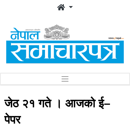
जेठ २१ गते । आजको ई–
पेपर