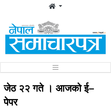
जेठ २२ गते । आजको ई–
पेपर