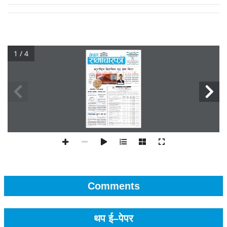
1 / 4
Comments
थप ई–पेपर