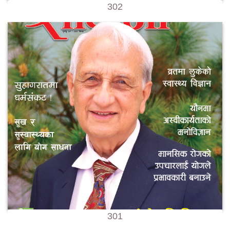
302
301