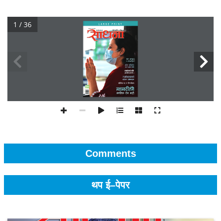
1 / 36
Comments
थप ई–पेपर