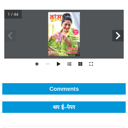
1 / 44
Comments
थप ई–पेपर