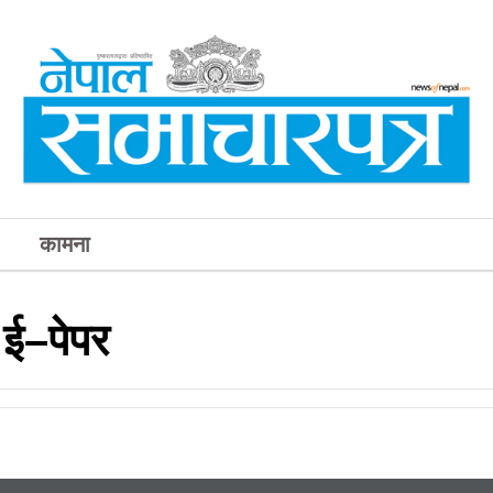
कामना
ई–पेपर