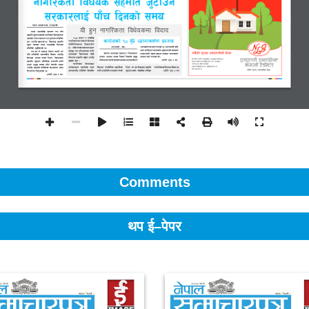
Comments
थप ई–पेपर