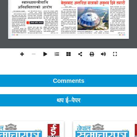
Comments
थप ई–पेपर