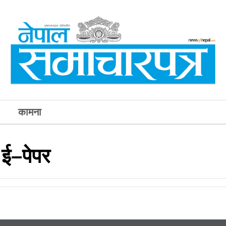
कामना
ई–पेपर