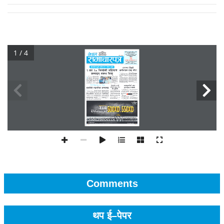
1 / 4
Comments
थप ई–पेपर