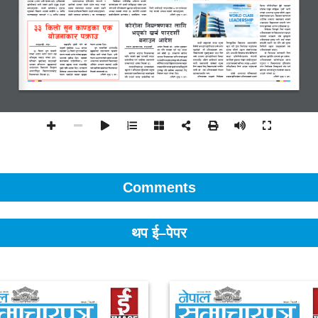
Comments
थप ई–पेपर