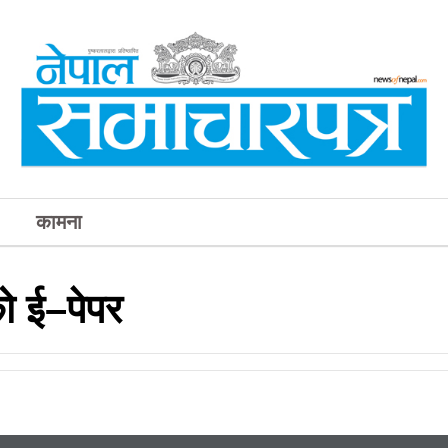
कामना
 ई–पेपर