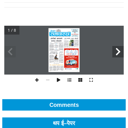
1 / 8
Comments
थप ई–पेपर