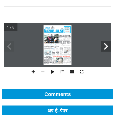
1 / 8
Comments
थप ई–पेपर