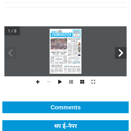
1 / 8
Comments
थप ई–पेपर