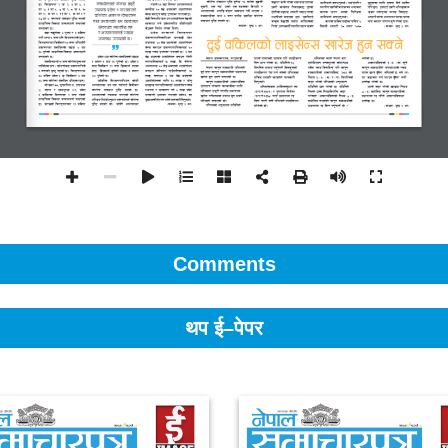
Comments
थप ई–पेपर