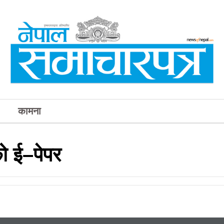
कामना
 ई–पेपर