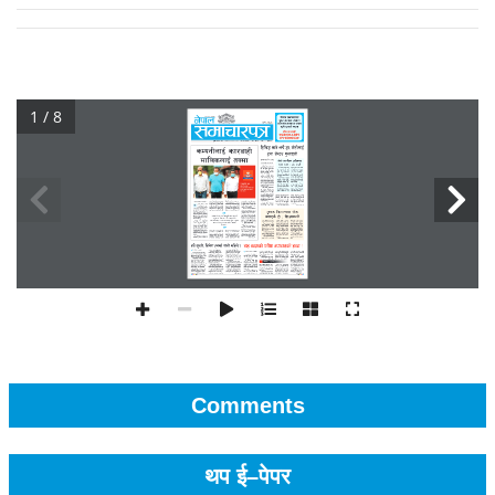
1 / 8
Comments
थप ई–पेपर