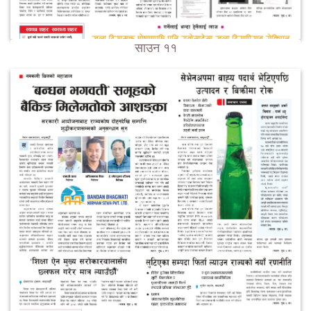
साउन ११