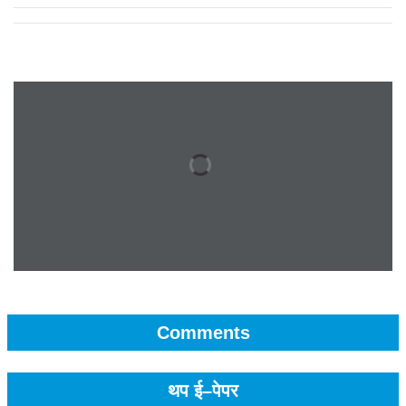
Comments
थप ई–पेपर