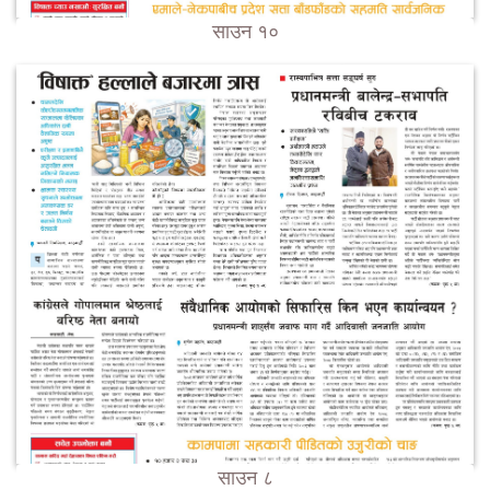
साउन १०
साउन ८