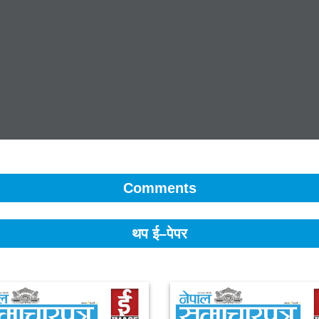
Comments
थप ई–पेपर