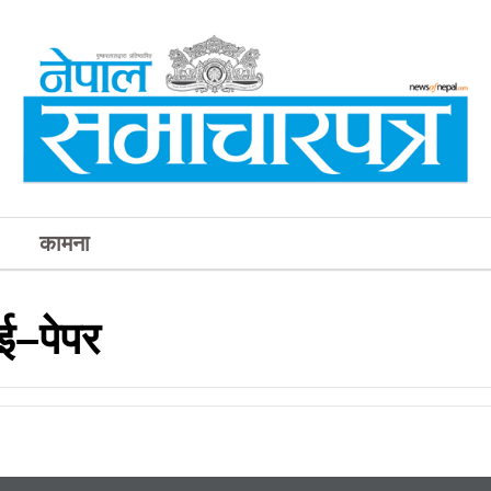
कामना
ई–पेपर