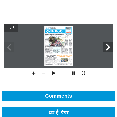
1 / 8
Comments
थप ई–पेपर