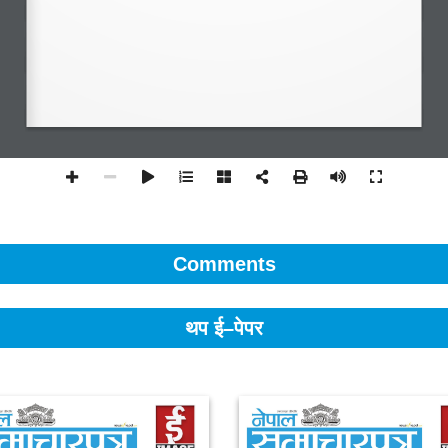
Comments
थप ई–पेपर