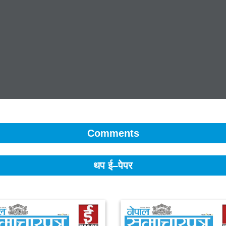
Comments
थप ई–पेपर