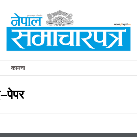
कामना
–पेपर