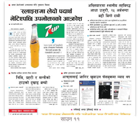
साउन ११