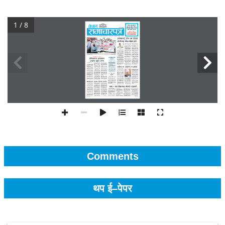
1 / 8
Comments
थप ई–पेपर