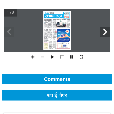
1 / 8
Comments
थप ई–पेपर