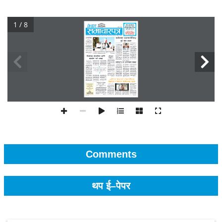
1 / 8
Comments
थप ई–पेपर