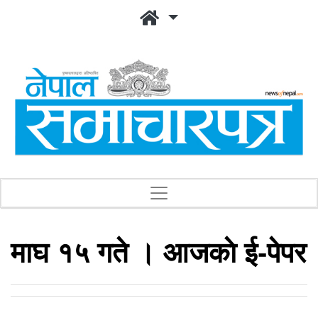
माघ १५ गते । आजकाे ई-पेपर