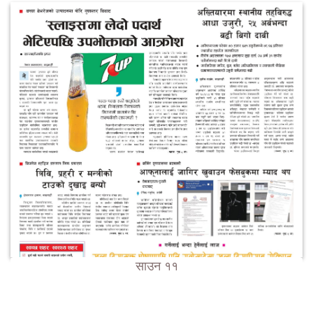
साउन ११