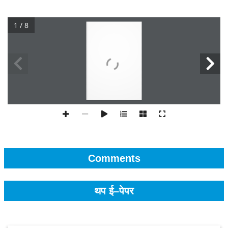
1 / 8
Comments
थप ई–पेपर