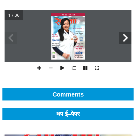
1 / 36
Comments
थप ई–पेपर