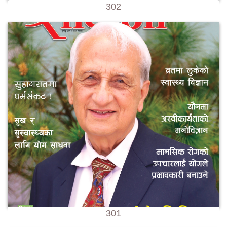
302
301