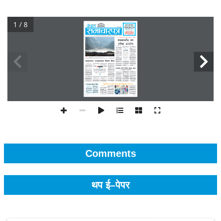
1 / 8
Comments
थप ई–पेपर