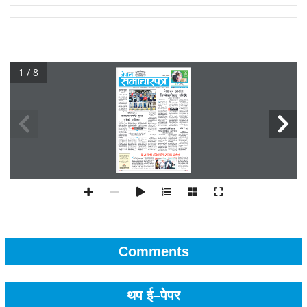
1 / 8
Comments
थप ई–पेपर