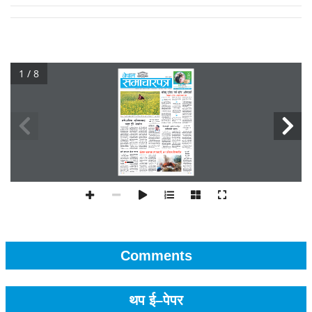
1 / 8
Comments
थप ई–पेपर