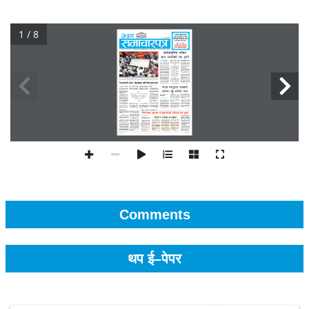
1 / 8
Comments
थप ई–पेपर