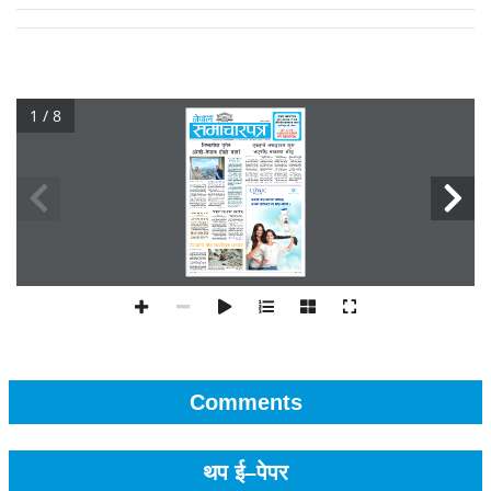
1 / 8
Comments
थप ई–पेपर