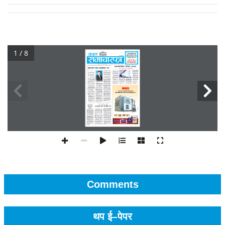
1 / 8
Comments
थप ई–पेपर