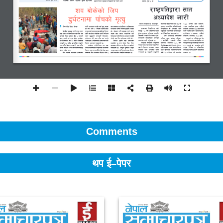
Comments
थप ई–पेपर