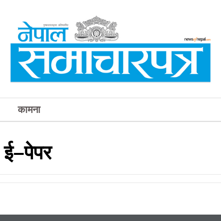
कामना
ई–पेपर