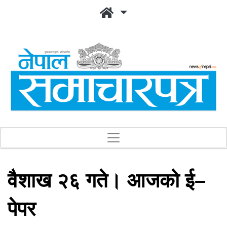
वैशाख २६ गते। आजको ई–
पेपर