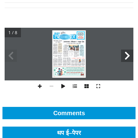
1 / 8
Comments
थप ई–पेपर