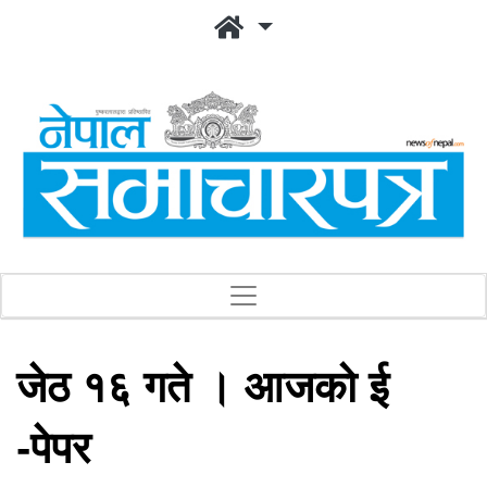
जेठ १६ गते । आजको ई
-पेपर