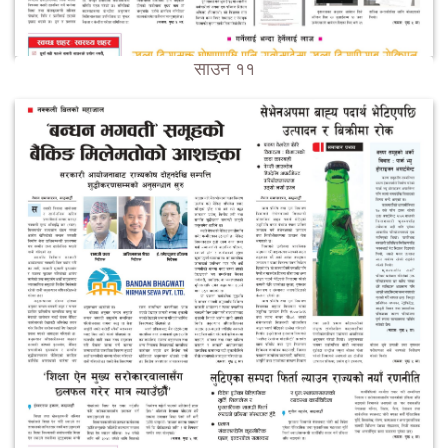
साउन ११