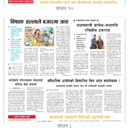
साउन १०
साउन ८