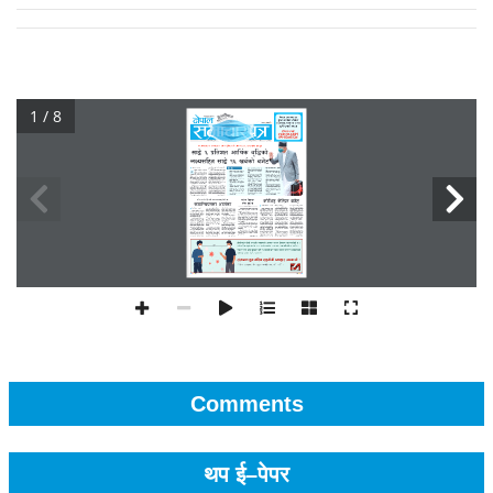
1 / 8
Comments
थप ई–पेपर